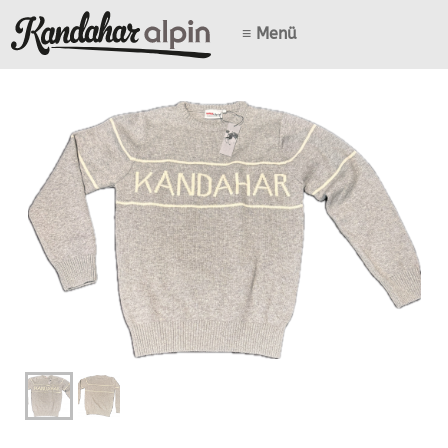
≡ Menü